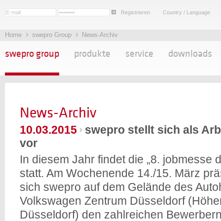
Registrieren
Country / Language
Home
swepro Group
News-Archiv
swepro group
produkte
service
downloads
News-Archiv
10.03.2015
swepro stellt sich als Ar
vor
In diesem Jahr findet die „8. jobmesse 
statt. Am Wochenende 14./15. März präs
sich swepro auf dem Gelände des Aut
Volkswagen Zentrum Düsseldorf (Höhe
Düsseldorf) den zahlreichen Bewerber