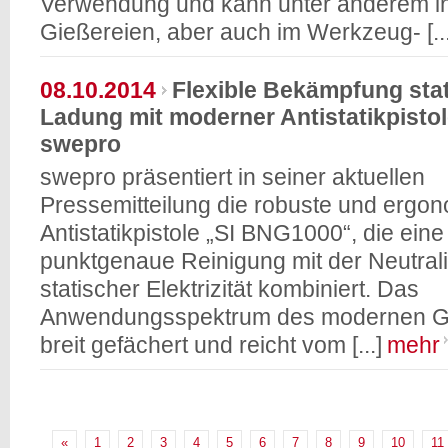
Verwendung und kann unter anderem i
Gießereien, aber auch im Werkzeug- [...
08.10.2014
Flexible Bekämpfung sta
Ladung mit moderner Antistatikpisto
swepro
swepro präsentiert in seiner aktuellen
Pressemitteilung die robuste und ergo
Antistatikpistole „SI BNG1000“, die eine
punktgenaue Reinigung mit der Neutral
statischer Elektrizität kombiniert. Das
Anwendungsspektrum des modernen Ge
breit gefächert und reicht vom [...]
mehr
«
1
2
3
4
5
6
7
8
9
10
11