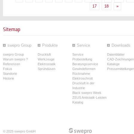
17
18
»
Sitemap
swepro Group
Produkte
Service
Downloads
swepro Group
Druckluft
Service
Datenblätter
Warum swepro ?
Werkzeuge
Probestellung
CAD-Zeichnungen
Referenzen
Elektrostatik
Beratungsservice
Kataloge
Fokus
Sprühdüsen
Gewindeformen
Pressemitteilunge
Standorte
Rücknahme
Historie
Elektroschrott
Druckluft in der
Industrie
Black swepro Week
ZEUS Antistatik-Leisten
Katalog
© 2025 swepro GmbH