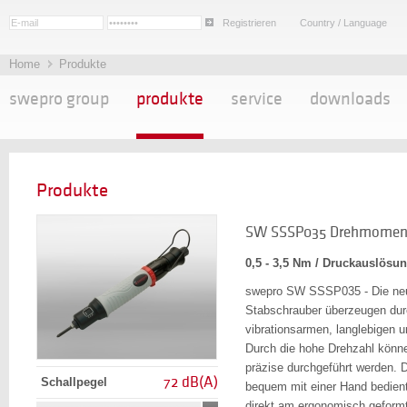
Registrieren
Country / Language
Home
Produkte
swepro group
produkte
service
downloads
Produkte
SW SSSP035 Drehmoment
0,5 - 3,5 Nm / Druckauslösu
swepro SW SSSP035 - Die ne
Stabschrauber überzeugen dur
vibrationsarmen, langlebigen 
Durch die hohe Drehzahl könn
präzise durchgeführt werden.
72 dB(A)
Schallpegel
bequem mit einer Hand bedien
direkt am ergonomisch geformten