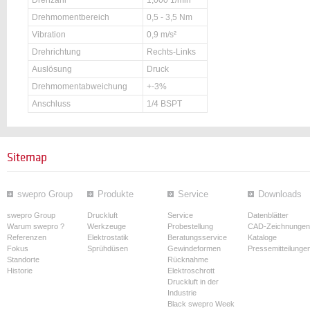
Drehzahl
1,000 1/min
Drehmomentbereich
0,5 - 3,5 Nm
Vibration
0,9 m/s²
Drehrichtung
Rechts-Links
Auslösung
Druck
Drehmomentabweichung
+-3%
Anschluss
1/4 BSPT
Sitemap
swepro Group
Produkte
Service
Downloads
swepro Group
Druckluft
Service
Datenblätter
Warum swepro ?
Werkzeuge
Probestellung
CAD-Zeichnungen
Referenzen
Elektrostatik
Beratungsservice
Kataloge
Fokus
Sprühdüsen
Gewindeformen
Pressemitteilunge
Standorte
Rücknahme
Historie
Elektroschrott
Druckluft in der
Industrie
Black swepro Week