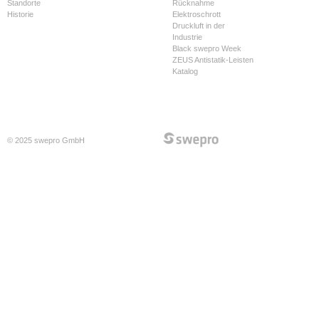
Standorte
Rücknahme
Historie
Elektroschrott
Druckluft in der
Industrie
Black swepro Week
ZEUS Antistatik-Leisten
Katalog
© 2025 swepro GmbH