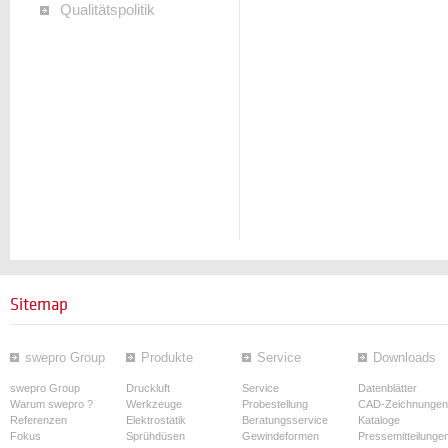
Qualitätspolitik
Sitemap
swepro Group
Produkte
Service
Downloads
swepro Group
Druckluft
Service
Datenblätter
Warum swepro ?
Werkzeuge
Probestellung
CAD-Zeichnungen
Referenzen
Elektrostatik
Beratungsservice
Kataloge
Fokus
Sprühdüsen
Gewindeformen
Pressemitteilunge