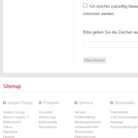
.
Ich möchte zukünftig Newsl
informiert werden.
Bitte geben Sie die Zeichen au
Sitemap
swepro Group
Produkte
Service
Downloads
swepro Group
Druckluft
Service
Datenblätter
Warum swepro ?
Werkzeuge
Probestellung
CAD-Zeichnungen
Referenzen
Elektrostatik
Beratungsservice
Kataloge
Fokus
Sprühdüsen
Gewindeformen
Pressemitteilunge
Standorte
Rücknahme
Historie
Elektroschrott