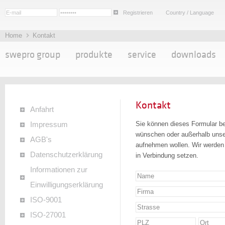
Registrieren
Country / Language
Home
Kontakt
swepro group
produkte
service
downloads
Kontakt
Anfahrt
Sie können dieses Formular b
Impressum
wünschen oder außerhalb unse
AGB's
aufnehmen wollen. Wir werden 
Datenschutzerklärung
in Verbindung setzen.
Informationen zur
Einwilligungserklärung
ISO-9001
ISO-27001