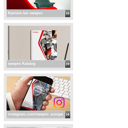
Karriere bei swepro
swepro Katalog
instagram.com/swepro_europe