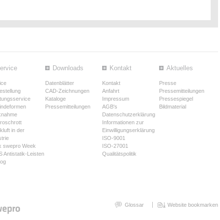
ervice
Downloads
Kontakt
Aktuelles
ice
Datenblätter
Kontakt
Presse
estellung
CAD-Zeichnungen
Anfahrt
Pressemitteilungen
tungsservice
Kataloge
Impressum
Pressespiegel
ndeformen
Pressemitteilungen
AGB's
Bildmaterial
knahme
Datenschutzerklärung
troschrott
Informationen zur
luft in der
Einwilligungserklärung
trie
ISO-9001
k swepro Week
ISO-27001
 Antistatik-Leisten
Qualitätspolitik
log
Glossar
Website bookmarken