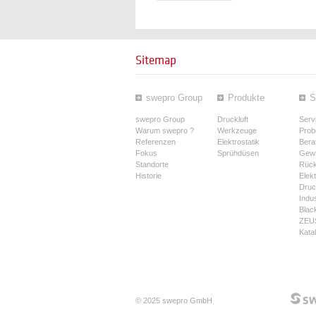
Sitemap
swepro Group
Produkte
S
swepro Group
Druckluft
Serv
Warum swepro ?
Werkzeuge
Prob
Referenzen
Elektrostatik
Bera
Fokus
Sprühdüsen
Gewi
Standorte
Rüc
Historie
Elek
Druck
Indus
Blac
ZEUS
Kata
© 2025 swepro GmbH