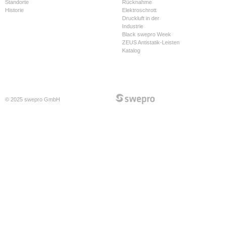
Standorte
Rücknahme
Historie
Elektroschrott
Druckluft in der
Industrie
Black swepro Week
ZEUS Antistatik-Leisten
Katalog
© 2025 swepro GmbH