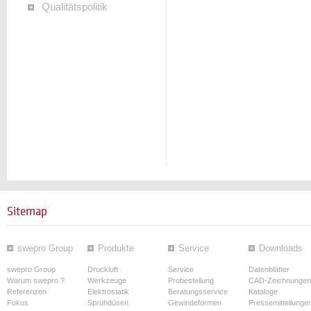
Qualitätspolitik
Sitemap
swepro Group
Produkte
Service
Downloads
swepro Group
Druckluft
Service
Datenblätter
Warum swepro ?
Werkzeuge
Probestellung
CAD-Zeichnungen
Referenzen
Elektrostatik
Beratungsservice
Kataloge
Fokus
Sprühdüsen
Gewindeformen
Pressemitteilunge