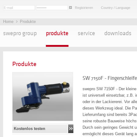
Registrieren
Country / Language
Home
Produkte
swepro group
produkte
service
downloads
Produkte
SW 7150F - Fingerschleifer
swepro SW 7150F - Der kleine 
ist universell einsetzbar, z.B.
oder in der Lackiererei. Vor al
dieses Werkzeug ideal. Die Pa
Lieferumfang sind bereits 3Pad
seine robuste Bauweise höchst
Durch sein geringes Gewicht 
Kostenlos testen
ermöglicht dieses Gerät lang 