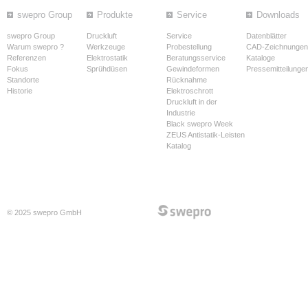
swepro Group
Produkte
Service
Downloads
swepro Group
Druckluft
Service
Datenblätter
Warum swepro ?
Werkzeuge
Probestellung
CAD-Zeichnungen
Referenzen
Elektrostatik
Beratungsservice
Kataloge
Fokus
Sprühdüsen
Gewindeformen
Pressemitteilunge
Standorte
Rücknahme
Historie
Elektroschrott
Druckluft in der
Industrie
Black swepro Week
ZEUS Antistatik-Leisten
Katalog
© 2025 swepro GmbH