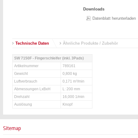
Downloads
Datenblatt herunterladen
Technische Daten
Ähnliche Produkte / Zubehör
SW 7150F - Fingerschleifer (inkl. 3Pads)
Artikelnummer
789161
Gewicht
0,800 kg
Luftverbrauch
0,171 m³/min
Abmessungen LxBxH
L: 200 mm
Drehzahl
16,000 1/min
Auslösung
Knopf
Sitemap