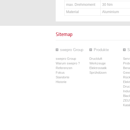
max. Drehmoment
30 Nm
Material
Aluminium
Sitemap
swepro Group
Produkte
S
swepro Group
Druckluft
Serv
Warum swepro ?
Werkzeuge
Prob
Referenzen
Elektrostatik
Bera
Fokus
Sprühdüsen
Gewi
Standorte
Rüc
Historie
Elek
Druck
Indus
Blac
ZEUS
Kata