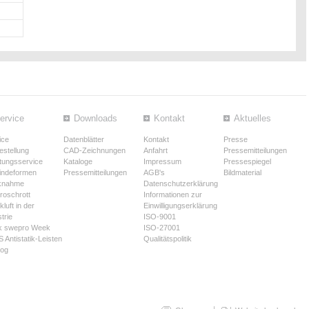
ervice
Downloads
Kontakt
Aktuelles
ice
Datenblätter
Kontakt
Presse
estellung
CAD-Zeichnungen
Anfahrt
Pressemitteilungen
tungsservice
Kataloge
Impressum
Pressespiegel
ndeformen
Pressemitteilungen
AGB's
Bildmaterial
knahme
Datenschutzerklärung
troschrott
Informationen zur
luft in der
Einwilligungserklärung
trie
ISO-9001
k swepro Week
ISO-27001
 Antistatik-Leisten
Qualitätspolitik
log