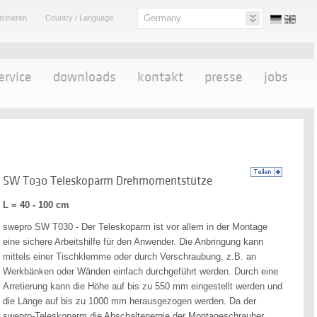
Germany
strieren
Country / Language
ervice
downloads
kontakt
presse
jobs
SW T030 Teleskoparm Drehmomentstütze
L = 40 - 100 cm
swepro SW T030 - Der Teleskoparm ist vor allem in der Montage
eine sichere Arbeitshilfe für den Anwender. Die Anbringung kann
mittels einer Tischklemme oder durch Verschraubung, z.B. an
Werkbänken oder Wänden einfach durchgeführt werden. Durch eine
Arretierung kann die Höhe auf bis zu 550 mm eingestellt werden und
die Länge auf bis zu 1000 mm herausgezogen werden. Da der
swepro-Teleskoparm die Abschaltenergie der Montageschrauber