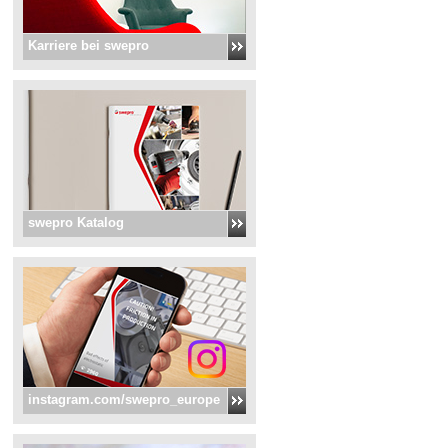
Karriere bei swepro
swepro Katalog
instagram.com/swepro_europe