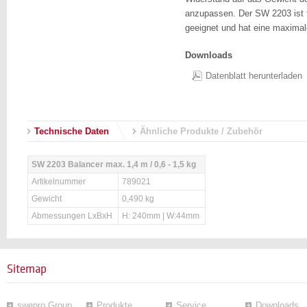
anzupassen. Der SW 2203 ist f
geeignet und hat eine maxima
Downloads
Datenblatt herunterladen
Technische Daten
Ähnliche Produkte / Zubehör
SW 2203 Balancer max. 1,4 m / 0,6 - 1,5 kg
Artikelnummer
789021
Gewicht
0,490 kg
Abmessungen LxBxH
H: 240mm | W:44mm
Sitemap
swepro Group
Produkte
Service
Downloads