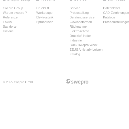
swepro Group
Druckluft
Service
Datenblätter
Warum swepro ?
Werkzeuge
Probestellung
CAD-Zeichnungen
Referenzen
Elektrostatik
Beratungsservice
Kataloge
Fokus
Sprühdüsen
Gewindeformen
Pressemitteilunge
Standorte
Rücknahme
Historie
Elektroschrott
Druckluft in der
Industrie
Black swepro Week
ZEUS Antistatik-Leisten
Katalog
© 2025 swepro GmbH