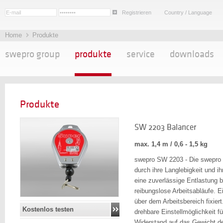
Registrieren
Country / Language
Home
Produkte
swepro group
produkte
service
downloads
Produkte
SW 2203 Balancer
max. 1,4 m / 0,6 - 1,5 kg
swepro SW 2203 - Die swepro 
durch ihre Langlebigkeit und ih
eine zuverlässige Entlastung b
reibungslose Arbeitsabläufe. 
über dem Arbeitsbereich fixiert
Kostenlos testen
drehbare Einstellmöglichkeit 
Widerstand auf das Gewicht d