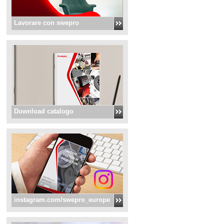
Lavorare con swepro
Download catalogo
instagram.com/swepro_europe