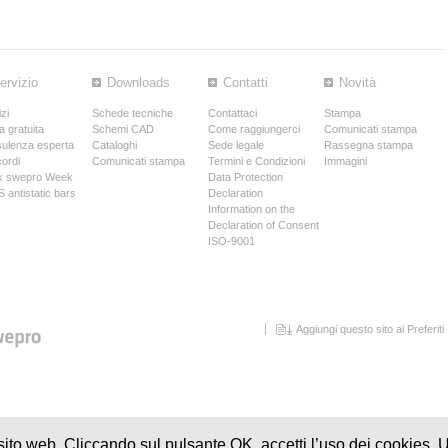
ervizio
Downloads
Contatti
Novità
zi
Schede tecniche
Contattaci
Stampa
a gratuita
Schemi CAD
Come raggiungerci
Comunicati stampa
ulenza esperta
Cataloghi
Sede legale
Rassegna stampa
ordi
Comunicati stampa
Termini e Condizioni
Immagini
k swepro Week
Data Protection
 antistatic bars
Declaration
Information on the
Declaration of Consent
ISO-9001
Aggiungi questo sito ai Preferiti
sito web. Cliccando sul pulsante OK, accetti l’uso dei cookies. U