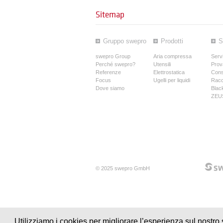
Sitemap
Gruppo swepro
Prodotti
S
swepro Group
Aria compressa
Servi
Perché swepro?
Utensili
Prov
Referenze
Elettrostatica
Cons
Focus
Ugelli per liquidi
Racc
Dove siamo
Blac
ZEUS
© 2025 swepro GmbH
Utilizziamo i cookies per migliorare l’esperienza sul nostro 