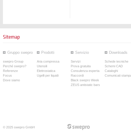
Sitemap
Gruppo swepro
Prodotti
Servizio
Downloads
swepro Group
Aria compressa
Servizi
Schede tecniche
Perché swepro?
Utensili
Prova gratuita
Schemi CAD
Referenze
Elettrostatica
Consulenza esperta
Cataloghi
Focus
Ugelli per liquidi
Raccordi
Comunicati stamp
Dove siamo
Black swepro Week
ZEUS antistatic bars
© 2025 swepro GmbH