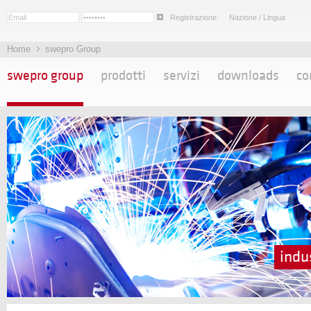
Registrazione
Nazione / Lingua
Home
swepro Group
swepro group
prodotti
servizi
downloads
co
indu