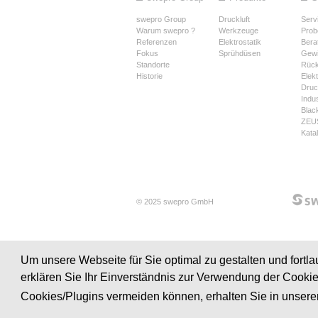
swepro Group
Druckluft
Serv
Warum swepro ?
Werkzeuge
Prob
Referenzen
Elektrostatik
Bera
Fokus
Sprühdüsen
Gewi
Standorte
Rüc
Historie
Elek
Druck
Indus
Blac
ZEUS
Kata
© 2025 swepro GmbH
Um unsere Webseite für Sie optimal zu gestalten und fort
erklären Sie Ihr Einverständnis zur Verwendung der Cooki
Cookies/Plugins vermeiden können, erhalten Sie in unsere