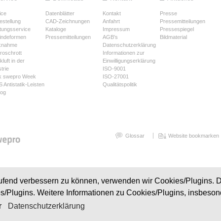
ice
Datenblätter
Kontakt
Presse
estellung
CAD-Zeichnungen
Anfahrt
Pressemitteilungen
tungsservice
Kataloge
Impressum
Pressespiegel
ndeformen
Pressemitteilungen
AGB's
Bildmaterial
knahme
Datenschutzerklärung
troschrott
Informationen zur
luft in der
Einwilligungserklärung
trie
ISO-9001
k swepro Week
ISO-27001
 Antistatik-Leisten
Qualitätspolitik
log
Glossar
Website bookmarken
laufend verbessern zu können, verwenden wir Cookies/Plugins. 
es/Plugins. Weitere Informationen zu Cookies/Plugins, insbeso
r
Datenschutzerklärung