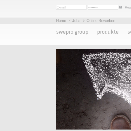
Regi
Home
Jobs
Online Bewerben
swepro group
produkte
s