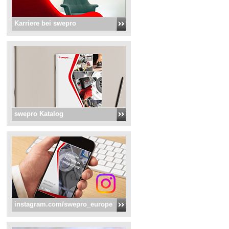
Karriere bei swepro
swepro Katalog
instagram.com/swepro_europe