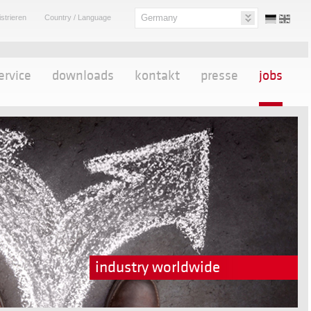
Germany
strieren
Country / Language
ervice
downloads
kontakt
presse
jobs
industry worldwide