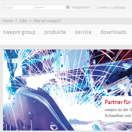
Registrieren
Country / Language
Home
Jobs
Wer ist swepro?
swepro group
produkte
service
downloads
Partner für 
swepro ist der S
Schweißen und W