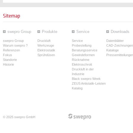
Sitemap
swepro Group
Produkte
Service
Downloads
swepro Group
Druckluft
Service
Datenblätter
Warum swepro ?
Werkzeuge
Probestellung
CAD-Zeichnungen
Referenzen
Elektrostatik
Beratungsservice
Kataloge
Fokus
Sprühdüsen
Gewindeformen
Pressemitteilunge
Standorte
Rücknahme
Historie
Elektroschrott
Druckluft in der
Industrie
Black swepro Week
ZEUS Antistatik-Leisten
Katalog
© 2025 swepro GmbH