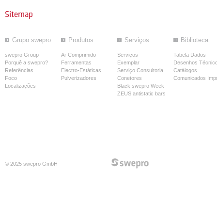
Sitemap
Grupo swepro
Produtos
Serviços
Biblioteca
swepro Group
Ar Comprimido
Serviços
Tabela Dados
Porquê a swepro?
Ferramentas
Exemplar
Desenhos Técnic
Referências
Electro-Estáticas
Serviço Consultoria
Catálogos
Foco
Pulverizadores
Conetores
Comunicados Imp
Localizações
Black swepro Week
ZEUS antistatic bars
© 2025 swepro GmbH