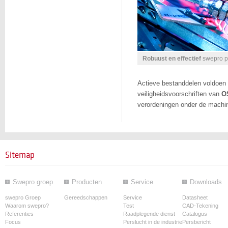
Robuust en effectief
swepro pr
Actieve bestanddelen voldoen
veiligheidsvoorschriften van
O
verordeningen onder de machine
Sitemap
Swepro groep
Producten
Service
Downloads
swepro Groep
Gereedschappen
Service
Datasheet
Waarom swepro?
Test
CAD-Tekening
Referenties
Raadplegende dienst
Catalogus
Focus
Perslucht in de industrie
Persbericht