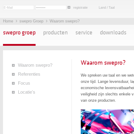
registratie
Land / Taal
Home
swepro Groep
Waarom swepro?
swepro groep
producten
service
downloads
Waarom swepro?
Waarom swepro?
Referenties
We spreken uw taal en we wete
onze tijd. Lange levensduur, 
Focus
economische levensvatbaarhei
Locatie's
veiligheid zijn slechts enkel
van onze producten.