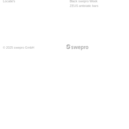
Locatie's
Black swepro Week
ZEUS antistatic bars
© 2025 swepro GmbH