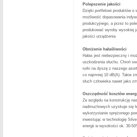
Polepszenie jakości
Dzięki portfelowi produktów o
możliwość dopasowania indywi
produkcyjnego, a przez to pol
produkować wyroby wysokiej j
jakości urządzenia
Obniżenie hałaśliwości
Hałas jest niebezpieczny i mo
uszkodzenia słuchu. Chroń sw
rurki na dyszę z naszego asor
co najmniej 10 dB(A). Takie z
słuch człowieka nawet jako zm
Oszczędność kosztów energ
Ze względu na konstrukcję nas
nadmuchowych uzyskuje się le
wykorzystanie sprężonego pow
inwestując w technologię Sil
energii w wysokości ok. 30-5