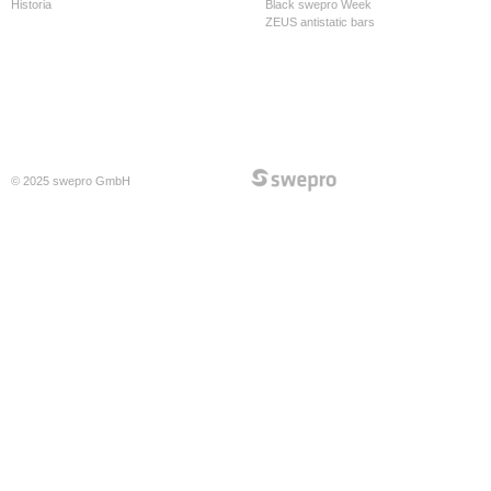
Historia
Black swepro Week
ZEUS antistatic bars
© 2025 swepro GmbH