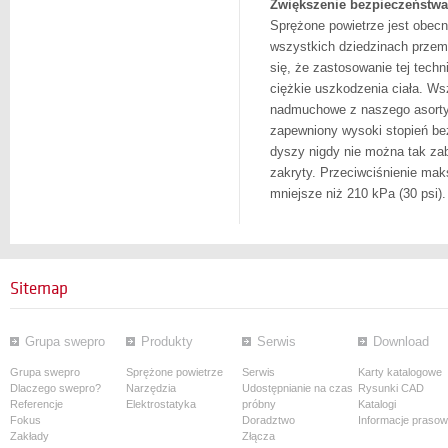
Zwiększenie bezpieczeństwa
Sprężone powietrze jest obecn
wszystkich dziedzinach przem
się, że zastosowanie tej tech
ciężkie uszkodzenia ciała. Wsz
nadmuchowe z naszego asorty
zapewniony wysoki stopień bez
dyszy nigdy nie można tak za
zakryty. Przeciwciśnienie ma
mniejsze niż 210 kPa (30 psi).
Sitemap
Grupa swepro
Produkty
Serwis
Download
Grupa swepro
Sprężone powietrze
Serwis
Karty katalogowe
Dlaczego swepro?
Narzędzia
Udostępnianie na czas
Rysunki CAD
Referencje
Elektrostatyka
próbny
Katalogi
Fokus
Doradztwo
Informacje praso
Zakłady
Złącza