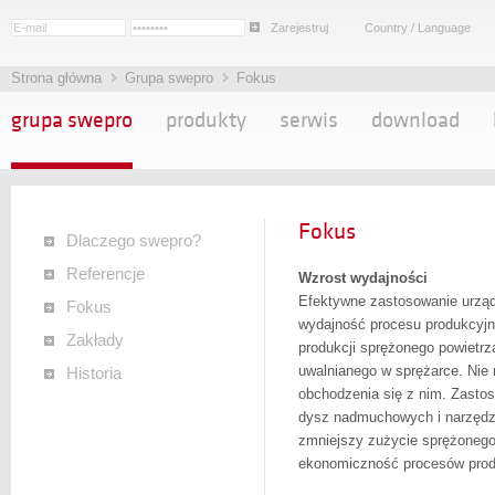
Zarejestruj
Country / Language
Strona główna
Grupa swepro
Fokus
grupa swepro
produkty
serwis
download
Fokus
Dlaczego swepro?
Referencje
Wzrost wydajności
Efektywne zastosowanie urzą
Fokus
wydajność procesu produkcyjn
Zakłady
produkcji sprężonego powietrz
uwalnianego w sprężarce. Nie
Historia
obchodzenia się z nim. Zasto
dysz nadmuchowych i narzędz
zmniejszy zużycie sprężonego
ekonomiczność procesów prod