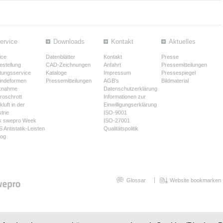
ervice
Downloads
Kontakt
Aktuelles
ice
Datenblätter
Kontakt
Presse
estellung
CAD-Zeichnungen
Anfahrt
Pressemitteilungen
tungsservice
Kataloge
Impressum
Pressespiegel
ndeformen
Pressemitteilungen
AGB's
Bildmaterial
knahme
Datenschutzerklärung
troschrott
Informationen zur
luft in der
Einwilligungserklärung
trie
ISO-9001
k swepro Week
ISO-27001
 Antistatik-Leisten
Qualitätspolitik
log
Glossar
Website bookmarken