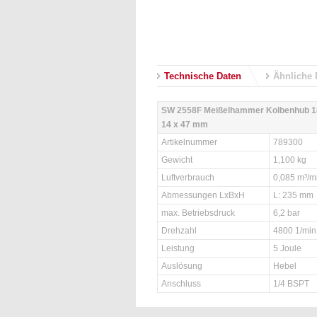
Technische Daten
Ähnliche 
SW 2558F Meißelhammer Kolbenhub 1
14 x 47 mm
Artikelnummer
789300
Gewicht
1,100 kg
Luftverbrauch
0,085 m³/m
Abmessungen LxBxH
L: 235 mm
max. Betriebsdruck
6,2 bar
Drehzahl
4800 1/min
Leistung
5 Joule
Auslösung
Hebel
Anschluss
1/4 BSPT