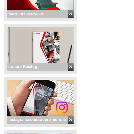
Karriere bei swepro
swepro Katalog
instagram.com/swepro_europe