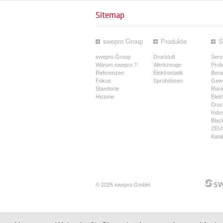
Sitemap
swepro Group
Produkte
S
swepro Group
Druckluft
Serv
Warum swepro ?
Werkzeuge
Prob
Referenzen
Elektrostatik
Bera
Fokus
Sprühdüsen
Gewi
Standorte
Rüc
Historie
Elek
Druck
Indus
Blac
ZEUS
Kata
© 2025 swepro GmbH