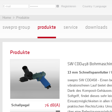
Registrieren
Country / Language
Home
Produkte
swepro group
produkte
service
downloads
Produkte
SW CDD458 Bohrmaschi
13 mm Schnellspannfutter /
swepro SW CDD458 - Einen b
vibrationsfreien Lauf bietet d
Dank des Komposit-Gehäuses 
Softgriff, findet dieses sehr l
Einsatzmöglichkeiten in allen
76 dB(A)
Schallpegel
praktischen Rechts/Links Umsc
über eine Befestigungsmöglich