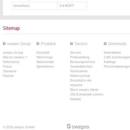
Anschluss
1/4 BSPT
Sitemap
swepro Group
Produkte
Service
Downloads
swepro Group
Druckluft
Service
Datenblätter
Warum swepro ?
Werkzeuge
Probestellung
CAD-Zeichnungen
Referenzen
Elektrostatik
Beratungsservice
Kataloge
Fokus
Sprühdüsen
Gewindeformen
Pressemitteilunge
Standorte
Rücknahme
Historie
Elektroschrott
Druckluft in der
Industrie
Black swepro Week
ZEUS Antistatik-Leisten
Katalog
© 2025 swepro GmbH