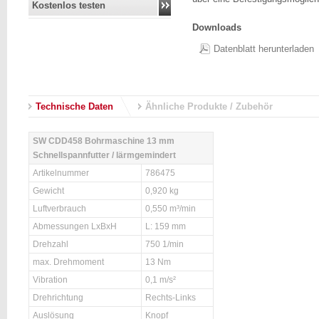
Kostenlos testen
Downloads
Datenblatt herunterladen
Technische Daten
Ähnliche Produkte / Zubehör
SW CDD458 Bohrmaschine 13 mm
Schnellspannfutter / lärmgemindert
Artikelnummer
786475
Gewicht
0,920 kg
Luftverbrauch
0,550 m³/min
Abmessungen LxBxH
L: 159 mm
Drehzahl
750 1/min
max. Drehmoment
13 Nm
Vibration
0,1 m/s²
Drehrichtung
Rechts-Links
Auslösung
Knopf