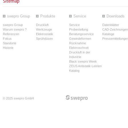
Sitemap
swepro Group
Produkte
Service
Downloads
swepro Group
Druckluft
Service
Datenblätter
Warum swepro ?
Werkzeuge
Probestellung
CAD-Zeichnungen
Referenzen
Elektrostatik
Beratungsservice
Kataloge
Fokus
Sprühdüsen
Gewindeformen
Pressemitteilunge
Standorte
Rücknahme
Historie
Elektroschrott
Druckluft in der
Industrie
Black swepro Week
ZEUS Antistatik-Leisten
Katalog
© 2025 swepro GmbH