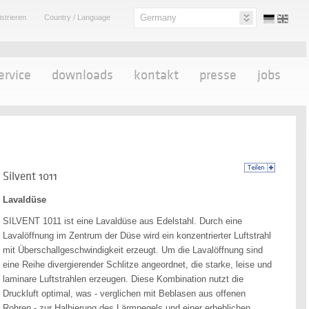
Germany
strieren
Country / Language
ervice
downloads
kontakt
presse
jobs
Silvent 1011
Lavaldüse
SILVENT 1011 ist eine Lavaldüse aus Edelstahl. Durch eine
Lavalöffnung im Zentrum der Düse wird ein konzentrierter Luftstrahl
mit Überschallgeschwindigkeit erzeugt. Um die Lavalöffnung sind
eine Reihe divergierender Schlitze angeordnet, die starke, leise und
laminare Luftstrahlen erzeugen. Diese Kombination nutzt die
Druckluft optimal, was - verglichen mit Beblasen aus offenen
Rohren - zur Halbierung des Lärmpegels und einer erheblichen