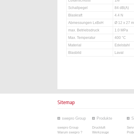
Luftanschluss
1/8 "
Schallpegel
84 dB(A)
Blaskraft
4.4 N
Abmessungen LxBxH
Ø 12 x 27 
max. Betriebsdruck
1.0 MPa
Max. Temperatur
400 °C
Material
Edelstahl
Blasbild
Laval
Sitemap
swepro Group
Produkte
S
swepro Group
Druckluft
Serv
Warum swepro ?
Werkzeuge
Prob