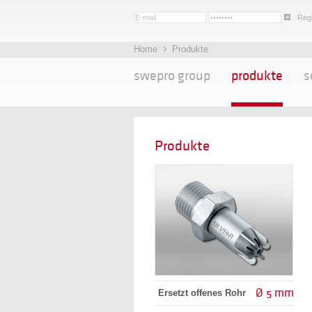
Regi
Home
Produkte
swepro group
produkte
s
Produkte
Ø 5 mm
Ersetzt offenes Rohr