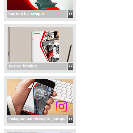
Karriere bei swepro
swepro Katalog
instagram.com/swepro_europe