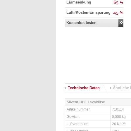
65 %
Lärmsenkung
45 %
Luft-/Kosten-Einsparung
Kostenlos testen
Technische Daten
Ähnliche 
Silvent 1011 Lavaldüse
Artikelnummer
710114
Gewicht
0,008 kg
Luftverbrauch
26 Nm³/h