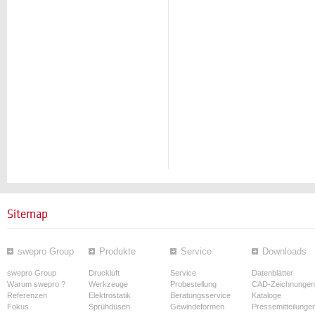
Sitemap
swepro Group
Produkte
Service
Downloads
swepro Group
Druckluft
Service
Datenblätter
Warum swepro ?
Werkzeuge
Probestellung
CAD-Zeichnungen
Referenzen
Elektrostatik
Beratungsservice
Kataloge
Fokus
Sprühdüsen
Gewindeformen
Pressemitteilunge