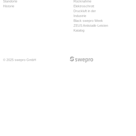
Standorte
Rücknahme
Historie
Elektroschrott
Druckluft in der
Industrie
Black swepro Week
ZEUS Antistatik-Leisten
Katalog
© 2025 swepro GmbH