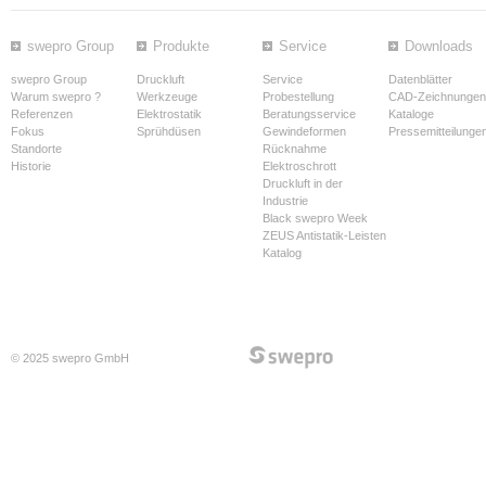
swepro Group
Produkte
Service
Downloads
swepro Group
Druckluft
Service
Datenblätter
Warum swepro ?
Werkzeuge
Probestellung
CAD-Zeichnungen
Referenzen
Elektrostatik
Beratungsservice
Kataloge
Fokus
Sprühdüsen
Gewindeformen
Pressemitteilunge
Standorte
Rücknahme
Historie
Elektroschrott
Druckluft in der
Industrie
Black swepro Week
ZEUS Antistatik-Leisten
Katalog
© 2025 swepro GmbH