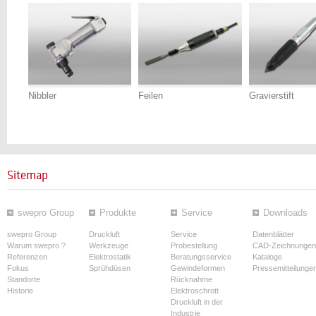
Nibbler
Feilen
Gravierstift
Sitemap
swepro Group
Produkte
Service
Downloads
swepro Group
Druckluft
Service
Datenblätter
Warum swepro ?
Werkzeuge
Probestellung
CAD-Zeichnungen
Referenzen
Elektrostatik
Beratungsservice
Kataloge
Fokus
Sprühdüsen
Gewindeformen
Pressemitteilunge
Standorte
Rücknahme
Historie
Elektroschrott
Druckluft in der
Industrie