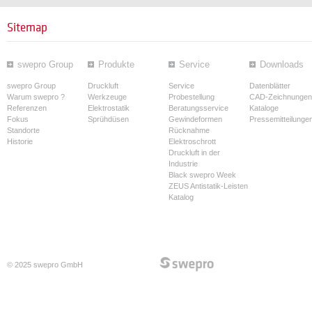
Sitemap
swepro Group
Produkte
Service
Downloads
swepro Group
Druckluft
Service
Datenblätter
Warum swepro ?
Werkzeuge
Probestellung
CAD-Zeichnungen
Referenzen
Elektrostatik
Beratungsservice
Kataloge
Fokus
Sprühdüsen
Gewindeformen
Pressemitteilunge
Standorte
Rücknahme
Historie
Elektroschrott
Druckluft in der
Industrie
Black swepro Week
ZEUS Antistatik-Leisten
Katalog
© 2025 swepro GmbH