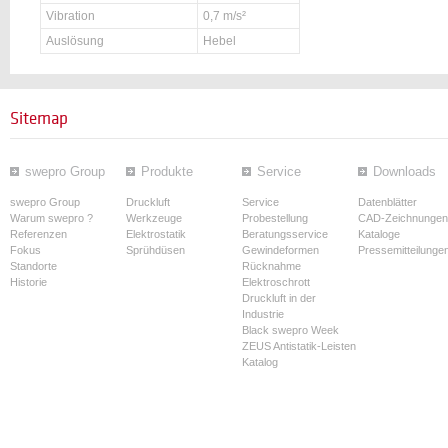
Vibration
0,7 m/s²
Auslösung
Hebel
Sitemap
swepro Group
Produkte
Service
Downloads
swepro Group
Druckluft
Service
Datenblätter
Warum swepro ?
Werkzeuge
Probestellung
CAD-Zeichnungen
Referenzen
Elektrostatik
Beratungsservice
Kataloge
Fokus
Sprühdüsen
Gewindeformen
Pressemitteilunge
Standorte
Rücknahme
Historie
Elektroschrott
Druckluft in der
Industrie
Black swepro Week
ZEUS Antistatik-Leisten
Katalog