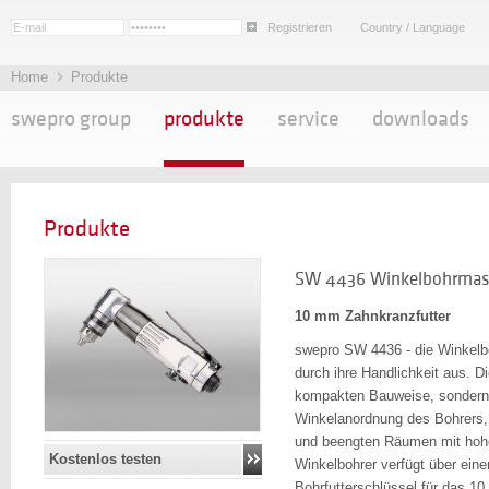
Registrieren
Country / Language
Home
Produkte
swepro group
produkte
service
downloads
Produkte
SW 4436 Winkelbohrmas
10 mm Zahnkranzfutter
swepro SW 4436 - die Winkel
durch ihre Handlichkeit aus. Di
kompakten Bauweise, sondern 
Winkelanordnung des Bohrers,
und beengten Räumen mit hohe
Kostenlos testen
Winkelbohrer verfügt über ein
Bohrfutterschlüssel für das 10