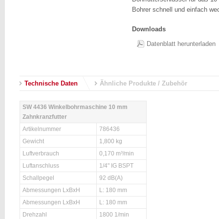
Bohrer schnell und einfach we
Downloads
Datenblatt herunterladen
Technische Daten
Ähnliche Produkte / Zubehör
SW 4436 Winkelbohrmaschine 10 mm
Zahnkranzfutter
Artikelnummer
786436
Gewicht
1,800 kg
Luftverbrauch
0,170 m³/min
Luftanschluss
1/4" IG BSPT
Schallpegel
92 dB(A)
Abmessungen LxBxH
L: 180 mm
Abmessungen LxBxH
L: 180 mm
Drehzahl
1800 1/min