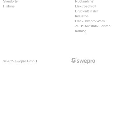
Standorte
Rücknahme
Historie
Elektroschrott
Druckluft in der
Industrie
Black swepro Week
ZEUS Antistatik-Leisten
Katalog
© 2025 swepro GmbH