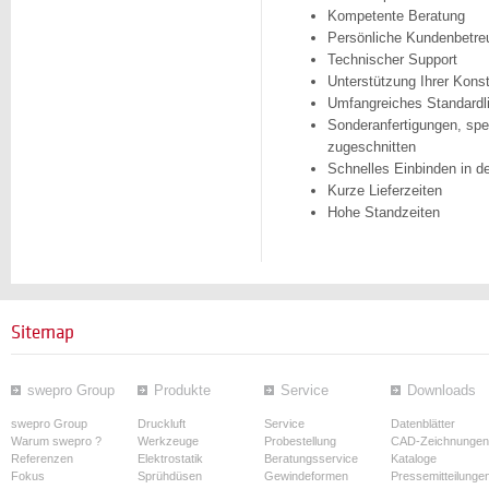
Kompetente Beratung
Persönliche Kundenbetre
Technischer Support
Unterstützung Ihrer Kons
Umfangreiches Standardl
Sonderanfertigungen, spez
zugeschnitten
Schnelles Einbinden in d
Kurze Lieferzeiten
Hohe Standzeiten
Sitemap
swepro Group
Produkte
Service
Downloads
swepro Group
Druckluft
Service
Datenblätter
Warum swepro ?
Werkzeuge
Probestellung
CAD-Zeichnungen
Referenzen
Elektrostatik
Beratungsservice
Kataloge
Fokus
Sprühdüsen
Gewindeformen
Pressemitteilunge