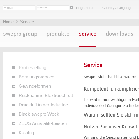
Registrieren
Country / Language
Home
Service
swepro group
produkte
service
downloads
Service
Probestellung
swepro steht für Hilfe, wie Sie 
Beratungsservice
Gewindeformen
Kompetent, unkompliziert
Rücknahme Elektroschrott
Es wird immer wichtiger in Fe
Druckluft in der Industrie
individuelle Lösungen zu find
Black swepro Week
Warum sollten Sie sich m
ZEUS Antistatik-Leisten
Nutzen Sie unser Know-h
Katalog
Wir sind die Spezialisten und b