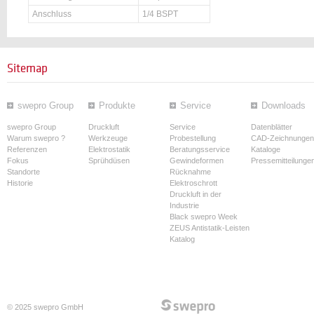
Anschluss
1/4 BSPT
Sitemap
swepro Group
Produkte
Service
Downloads
swepro Group
Druckluft
Service
Datenblätter
Warum swepro ?
Werkzeuge
Probestellung
CAD-Zeichnungen
Referenzen
Elektrostatik
Beratungsservice
Kataloge
Fokus
Sprühdüsen
Gewindeformen
Pressemitteilunge
Standorte
Rücknahme
Historie
Elektroschrott
Druckluft in der
Industrie
Black swepro Week
ZEUS Antistatik-Leisten
Katalog
© 2025 swepro GmbH