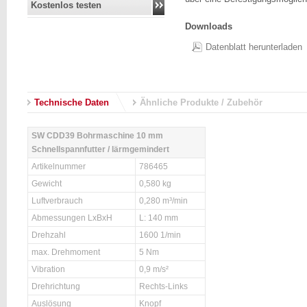
Kostenlos testen
Downloads
Datenblatt herunterladen
Technische Daten
Ähnliche Produkte / Zubehör
SW CDD39 Bohrmaschine 10 mm
Schnellspannfutter / lärmgemindert
Artikelnummer
786465
Gewicht
0,580 kg
Luftverbrauch
0,280 m³/min
Abmessungen LxBxH
L: 140 mm
Drehzahl
1600 1/min
max. Drehmoment
5 Nm
Vibration
0,9 m/s²
Drehrichtung
Rechts-Links
Auslösung
Knopf