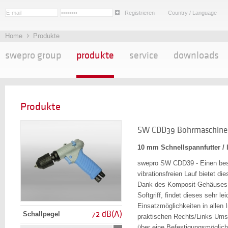
Registrieren
Country / Language
Home
Produkte
swepro group
produkte
service
downloads
Produkte
SW CDD39 Bohrmaschine
10 mm Schnellspannfutter /
swepro SW CDD39 - Einen be
vibrationsfreien Lauf bietet d
Dank des Komposit-Gehäuses 
Softgriff, findet dieses sehr l
Einsatzmöglichkeiten in allen
72 dB(A)
Schallpegel
praktischen Rechts/Links Umsc
über eine Befestigungsmöglich