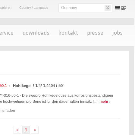
Germany
strieren
Country / Language
ervice
downloads
kontakt
presse
jobs
50-1
Hohlkegel / 1/4/ 1.4404 / 50°
4-316-50-1 - Die swepro Hohlkegeldüse aus korrosionsbeständigem
r hochwertigen pro Serie ist für den dauerhaften Einsatz [...]
mehr
nterladen
«
1
»