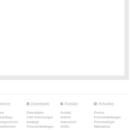
ervice
Downloads
Kontakt
Aktuelles
ice
Datenblätter
Kontakt
Presse
estellung
CAD-Zeichnungen
Anfahrt
Pressemitteilungen
tungsservice
Kataloge
Impressum
Pressespiegel
ndeformen
Pressemitteilungen
AGB's
Bildmaterial