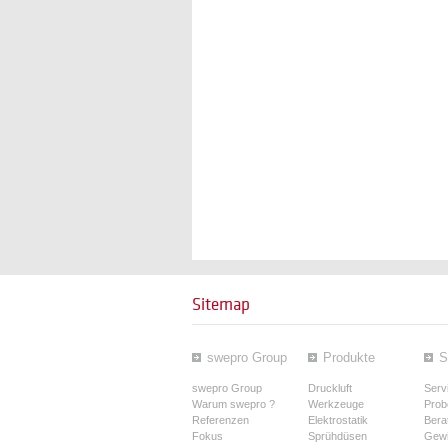
Sitemap
swepro Group
Produkte
S
swepro Group
Druckluft
Serv
Warum swepro ?
Werkzeuge
Prob
Referenzen
Elektrostatik
Bera
Fokus
Sprühdüsen
Gewi