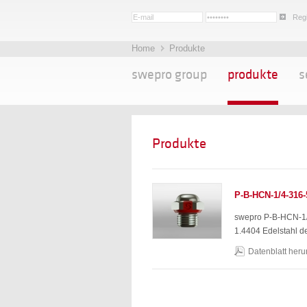
Regi
Home
Produkte
swepro group
produkte
s
Produkte
P-B-HCN-1/4-316-
swepro P-B-HCN-1/
1.4404 Edelstahl de
Datenblatt heru