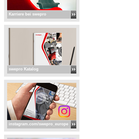
Karriere bei swepro
swepro Katalog
instagram.com/swepro_europe