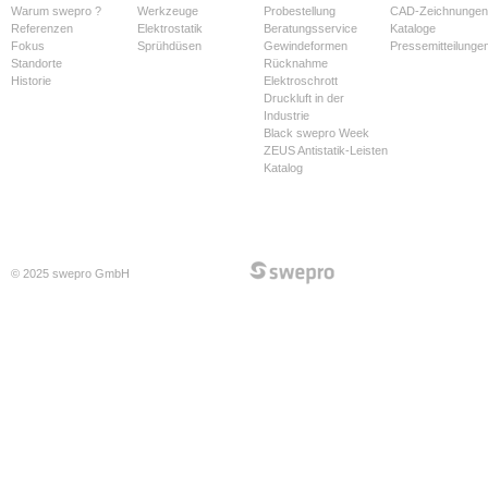
Warum swepro ?
Werkzeuge
Probestellung
CAD-Zeichnungen
Referenzen
Elektrostatik
Beratungsservice
Kataloge
Fokus
Sprühdüsen
Gewindeformen
Pressemitteilunge
Standorte
Rücknahme
Historie
Elektroschrott
Druckluft in der
Industrie
Black swepro Week
ZEUS Antistatik-Leisten
Katalog
© 2025 swepro GmbH